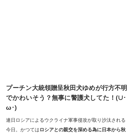
プーチン大統領贈呈秋田犬ゆめが行方不明
でかわいそう？無事に警護犬してた！(∪･
ω･)
連日ロシアによるウクライナ軍事侵攻が取り沙汰される
今日。かつては
ロシアとの親交を深める為に日本から秋