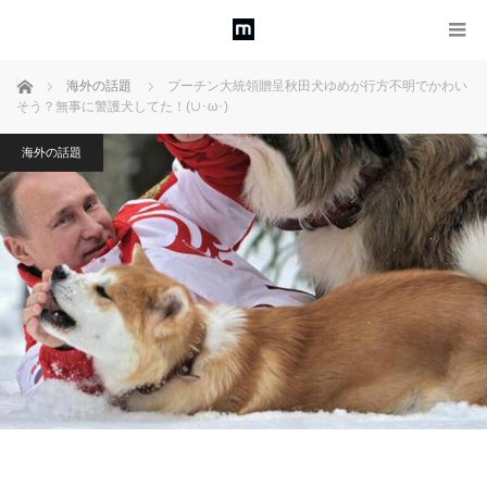
ホーム
海外の話題
プーチン大統領贈呈秋田犬ゆめが行方不明でかわい
そう？無事に警護犬してた！(∪･ω･)
海外の話題