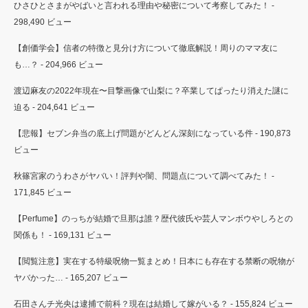
ひさひとさまがやばいと言われる理由や秘密について考察してみた！
-
298,490 ビュー
【創価学会】信者の特徴と見分け方について徹底解説！周りのママ友に
も…？
- 204,966 ビュー
渡辺麻友の2022年現在〜目撃画像で山梨に？卒業してぱったり消えた謎に
迫る
- 204,641 ビュー
【悲報】セブン弁当の底上げ問題がどんどん深刻になっている件
- 190,873
ビュー
秋篠宮家のうわさがヤバい！評判や闇、問題点について調べてみた！
-
171,845 ビュー
【Perfume】のっちが結婚で旦那は誰？歴代彼氏や芸人マンボウやしろとの
関係も！
- 169,131 ビュー
【閲覧注意】実在する特級呪物一覧まとめ！日本にも存在する禁断の呪物が
ヤバかった…
- 165,207 ビュー
石田さんチ光央は逮捕で前科？現在は結婚して嫁がいる？
- 155,824 ビュー