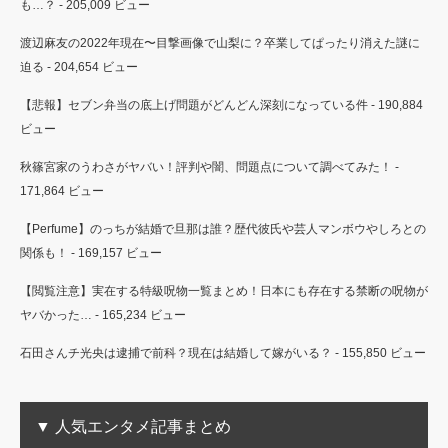
も…？
- 205,009 ビュー
渡辺麻友の2022年現在〜目撃画像で山梨に？卒業してぱったり消えた謎に
迫る
- 204,654 ビュー
【悲報】セブン弁当の底上げ問題がどんどん深刻になっている件
- 190,884
ビュー
秋篠宮家のうわさがヤバい！評判や闇、問題点について調べてみた！
-
171,864 ビュー
【Perfume】のっちが結婚で旦那は誰？歴代彼氏や芸人マンボウやしろとの
関係も！
- 169,157 ビュー
【閲覧注意】実在する特級呪物一覧まとめ！日本にも存在する禁断の呪物が
ヤバかった…
- 165,234 ビュー
石田さんチ光央は逮捕で前科？現在は結婚して嫁がいる？
- 155,850 ビュー
▼ 人気エンタメ記事まとめ