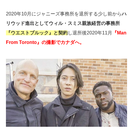
2020年10月にジャニーズ事務所を退所する少し前から
ハ
リウッド進出としてウィル・スミス親族経営の事務所
『ウエストブルック』と契約
し退所後2020年11月
『Man
From Toronto』の撮影でカナダへ。