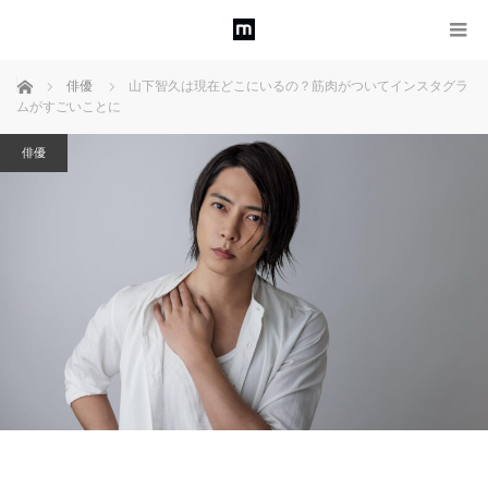
ホーム
俳優
山下智久は現在どこにいるの？筋肉がついてインスタグラ
ムがすごいことに
俳優