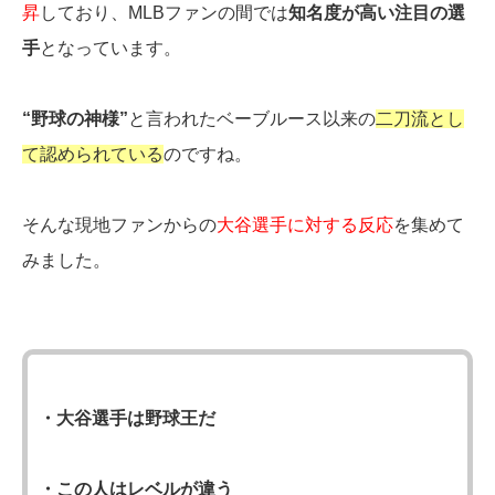
昇
しており、MLBファンの間では
知名度が高い注目の選
手
となっています。
“野球の神様”
と言われたベーブルース以来の
二刀流とし
て認められている
のですね。
そんな現地ファンからの
大谷選手に対する反応
を集めて
みました。
・大谷選手は野球王だ
・この人はレベルが違う