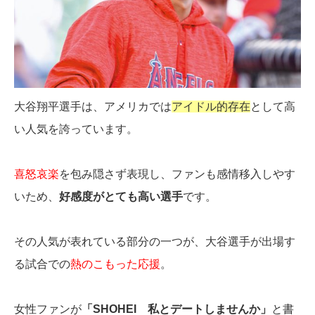
大谷翔平選手は、アメリカでは
アイドル的存在
として高
い人気を誇っています。
喜怒哀楽
を包み隠さず表現し、ファンも感情移入しやす
いため、
好感度がとても高い選手
です。
その人気が表れている部分の一つが、大谷選手が出場す
る試合での
熱のこもった応援
。
女性ファンが
「SHOHEI 私とデートしませんか」
と書