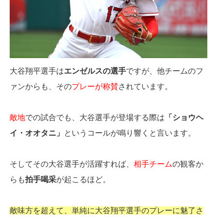
大谷翔平選手は
エンゼルスの選手
ですが、他チームのフ
ァンからも、その
プレーが称賛
されています。
敵地
での試合でも、大谷選手が登場する際は
「ショウヘ
イ・オオタニ」
というコールが鳴り響くと言います。
そしてその大谷選手が活躍すれば、
相手チーム
の観客か
らも
拍手喝采
が起こるほど。
敵味方を超えて、単純に大谷翔平選手のプレーに魅了さ