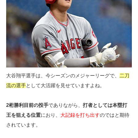
大谷翔平選手は、今シーズンのメジャーリーグで、
二刀
流の選手
として大活躍を見せていますよね。
2桁勝利目前の投手
でありながら、
打者としては本塁打
王を狙える位置
におり、
大記録を打ち出す
のではと期待
されています。