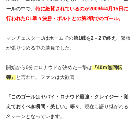
ール
の中で、
特に絶賛されているのが2009年4月15日に
行われたCL準々決勝・ボルトとの第2戦でのゴール。
マンチェスターUはホームでの
第1戦を2－2で終え
、緊張
が張りつめる中の勝負でした。
開始から6分にロナウドが決めた一撃は
『40ｍ無回転
弾』
と言われ、ファンは大歓喜！
「このゴールはヤバイ・ロナウド最強・クレイジー・覚
えておくべき瞬間・美しい」等々、
現在も語り継がれる
名シーンとなっています。