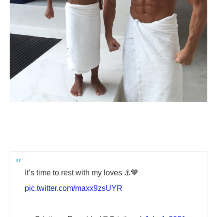
It’s time to rest with my loves ⚓️💙
pic.twitter.com/maxx9zsUYR