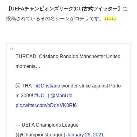
【UEFAチャンピオンズリーグ(CL)古式ツイッター】
に
投稿されているその名シーンがコチラです。
↓↓↓↓↓
THREAD: Cristiano Ronaldo Manchester United
moments…
🤯 THAT
@Cristiano
wonder-strike against Porto
in 2009!
#UCL
|
@ManUtd
pic.twitter.com/oDcXVK0Rf6
— UEFA Champions League
(@ChampionsLeague)
January 29, 2021