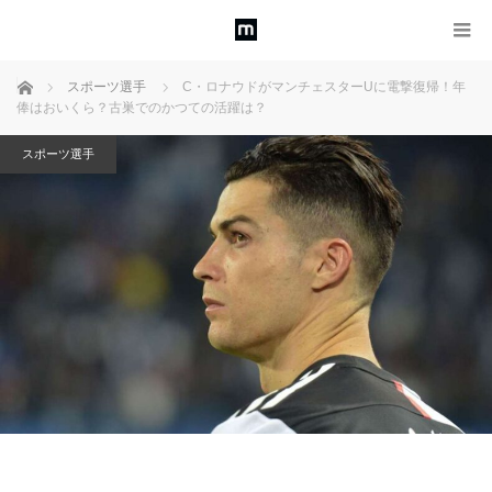
ホーム
スポーツ選手
C・ロナウドがマンチェスターUに電撃復帰！年
俸はおいくら？古巣でのかつての活躍は？
スポーツ選手