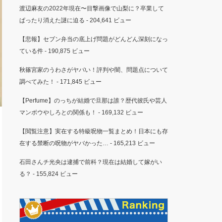
渡辺麻友の2022年現在〜目撃画像で山梨に？卒業して
ぱったり消えた謎に迫る
- 204,641 ビュー
【悲報】セブン弁当の底上げ問題がどんどん深刻になっ
ている件
- 190,875 ビュー
秋篠宮家のうわさがヤバい！評判や闇、問題点について
調べてみた！
- 171,845 ビュー
【Perfume】のっちが結婚で旦那は誰？歴代彼氏や芸人
マンボウやしろとの関係も！
- 169,132 ビュー
【閲覧注意】実在する特級呪物一覧まとめ！日本にも存
在する禁断の呪物がヤバかった…
- 165,213 ビュー
石田さんチ光央は逮捕で前科？現在は結婚して嫁がい
る？
- 155,824 ビュー