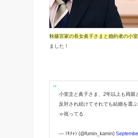
秋篠宮家の長女眞子さまと婚約者の小室
ました！
小室圭と眞子さま、2年以上も両親
反対され続けてそれでも結婚を選ぶ
ゃ祝ってる
— ﾌｷﾁｬﾝ (@fumin_kamin)
September