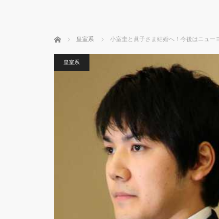
ホーム
皇室系
小室圭と眞子さま結婚へ！今後はニュー
皇室系