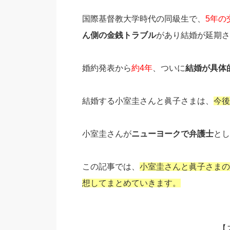
国際基督教大学時代の同級生で、
5年の
ん側の金銭トラブル
があり結婚が延期さ
婚約発表から
約4年
、ついに
結婚が具体
結婚する小室圭さんと眞子さまは、
今後
小室圭さんが
ニューヨークで弁護士
とし
この記事では、
小室圭さんと眞子さまの
想してまとめていきます。
【