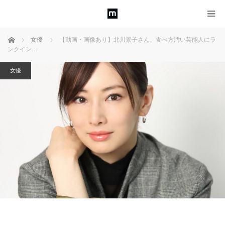
ホーム
女優
【動画・画像あり】北川景子さん、食べ方汚い芸能人にラ
ンクイン…
女優