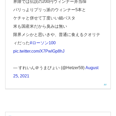
界隈では伝説の200円ウィンナー弁当🍱
パリっよりプリっ派のウィンナー5本と
ケチャと併せて丁度いい細パスタ
米も国産米だから臭みは無い
限界メシかと思いきや、普通に食えるクオリテ
ィだった
#ローソン100
pic.twitter.com/X7PwIGp8hJ
— すれいん＠うまぴょい (@Hetzer59)
August
25, 2021