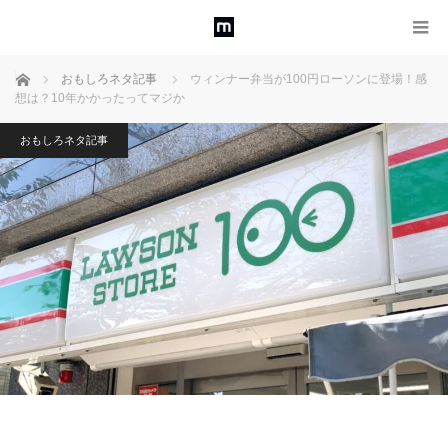
ホーム
おもしろネタ記事
ウィンナー弁当が100円ローソンに登場！感
想は？10年かかったってマジか
おもしろネタ記事