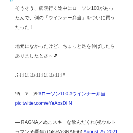
そうそう、病院行く途中にローソン100があっ
たんで、例の「ウインナー弁当」をついに買う
たった‼️
地元になかったけど、ちょっと足を伸ばしたら
ありましたとさ～🎵
ふははははははははは‼️
Ψ(￣∇￣)Ψ
#ローソン100
#ウインナー弁当
pic.twitter.com/eYeAosDilN
— RAGNA／ぬこスキーな飲んだくれ(祝ウルト
ラマン55周年) (@sRAGNA666)
August 25, 2021