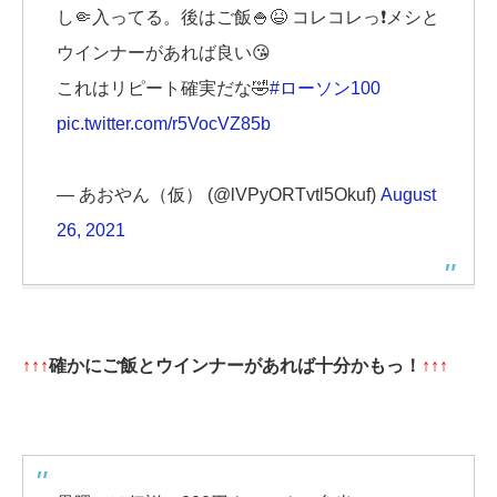
し🤏入ってる。後はご飯🍚😆 コレコレっ❗️メシと
ウインナーがあれば良い😘
これはリピート確実だな🤣
#ローソン100
pic.twitter.com/r5VocVZ85b
— あおやん（仮） (@lVPyORTvtl5Okuf)
August
26, 2021
↑↑↑
確かにご飯とウインナーがあれば十分かもっ！
↑↑↑