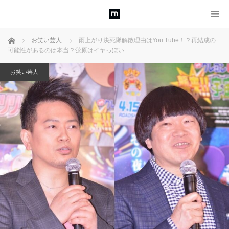
ホーム
お笑い芸人
雨上がり決死隊解散理由はYou Tube！？再結成の
可能性があるのは本当？蛍原はイヤっぽい…
お笑い芸人