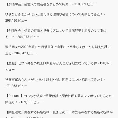
【創価学会】芸能人で脱会者をまとめて紹介！
- 310,389 ビュー
ひさひとさまがやばいと言われる理由や秘密について考察してみた！
-
298,496 ビュー
【創価学会】信者の特徴と見分け方について徹底解説！周りのママ友に
も…？
- 204,973 ビュー
渡辺麻友の2022年現在〜目撃画像で山梨に？卒業してぱったり消えた謎に
迫る
- 204,642 ビュー
【悲報】セブン弁当の底上げ問題がどんどん深刻になっている件
- 190,875
ビュー
秋篠宮家のうわさがヤバい！評判や闇、問題点について調べてみた！
-
171,853 ビュー
【Perfume】のっちが結婚で旦那は誰？歴代彼氏や芸人マンボウやしろとの
関係も！
- 169,135 ビュー
【閲覧注意】実在する特級呪物一覧まとめ！日本にも存在する禁断の呪物が