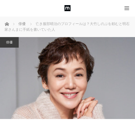
ホーム
俳優
亡き服部晴治のプロフィールは？大竹しのぶを頼むと明石
家さんまに手紙を書いていた人
俳優