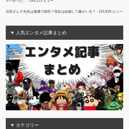
ヤバかった…
- 165,213 ビュー
石田さんチ光央は逮捕で前科？現在は結婚して嫁がいる？
- 155,829 ビュー
▼ 人気エンタメ記事まとめ
▼ カテゴリー