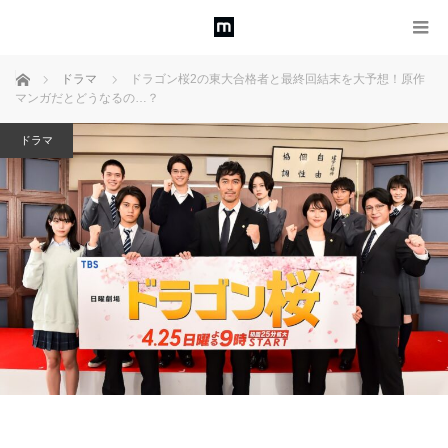
ホーム
ドラマ
ドラゴン桜2の東大合格者と最終回結末を大予想！原作
マンガだとどうなるの…？
ドラマ