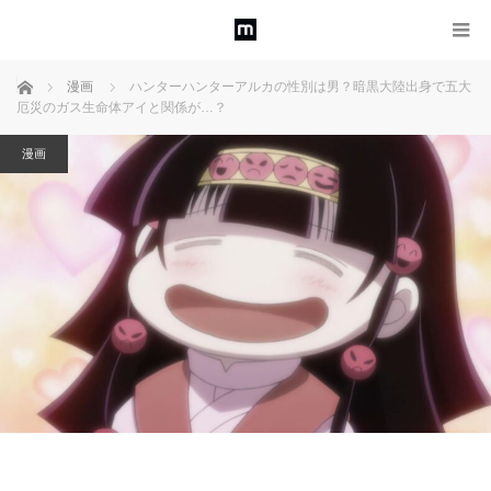
ホーム
漫画
ハンターハンターアルカの性別は男？暗黒大陸出身で五大
厄災のガス生命体アイと関係が…？
漫画