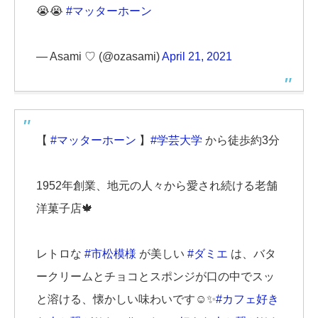
😭😭
#マッターホーン
— Asami ♡ (@ozasami)
April 21, 2021
【
#マッターホーン
】
#学芸大学
から徒歩約3分
1952年創業、地元の人々から愛され続ける老舗
洋菓子店🍁
レトロな
#市松模様
が美しい
#ダミエ
は、バタ
ークリームとチョコとスポンジが口の中でスッ
と溶ける、懐かしい味わいです☺️✨
#カフェ好き