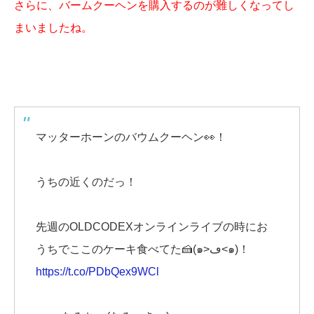
さらに、バームクーヘンを購入するのが難しくなってし
まいましたね。
マッターホーンのバウムクーヘン👀！
うちの近くのだっ！
先週のOLDCODEXオンラインライブの時にお
うちでここのケーキ食べてた🍰(๑>ڡ<๑)！
https://t.co/PDbQex9WCl