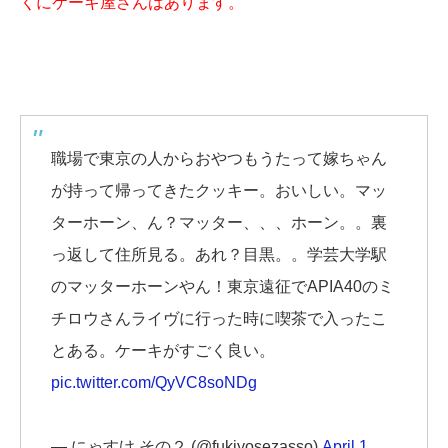
くにケーキ屋さんはあります。
職場で東京の人からおやつもうたって嫁ちゃん
が持って帰ってきたクッキー。おいしい。マッ
ターホーン、ん？マッター、、、ホーン。。裏
っ返して住所見る。あれ？目黒。。学芸大学駅
のマッターホーンやん！東京遠征でAPIA40のミ
チロウさんライヴに行った時に喫茶で入ったこ
とある。ケーキがすごく良い。
pic.twitter.com/QyVC8soNDg
— にゃすけ その２ (@fukiyosezasso)
April 1,