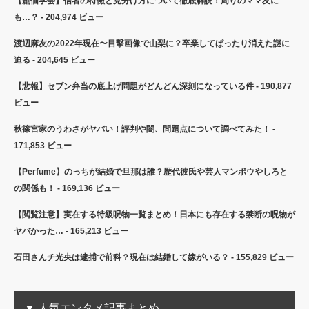
【創価学会】信者の特徴と見分け方について徹底解説！周りのママ友に
も…？
- 204,974 ビュー
渡辺麻友の2022年現在〜目撃画像で山梨に？卒業してぱったり消えた謎に
迫る
- 204,645 ビュー
【悲報】セブン弁当の底上げ問題がどんどん深刻になっている件
- 190,877
ビュー
秋篠宮家のうわさがヤバい！評判や闇、問題点について調べてみた！
-
171,853 ビュー
【Perfume】のっちが結婚で旦那は誰？歴代彼氏や芸人マンボウやしろと
の関係も！
- 169,136 ビュー
【閲覧注意】実在する特級呪物一覧まとめ！日本にも存在する禁断の呪物が
ヤバかった…
- 165,213 ビュー
石田さんチ光央は逮捕で前科？現在は結婚して嫁がいる？
- 155,829 ビュー
▼ 人気エンタメ記事まとめ