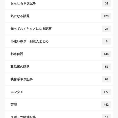
おもしろネタ記事
31
気になる話題
129
知っておくとタメになる記事
27
小遣い稼ぎ・副収入まとめ
6
都市伝説
146
政治家の話題
52
映像系ネタ記事
64
エンタメ
177
芸能
442
スポーツ関連記事
19