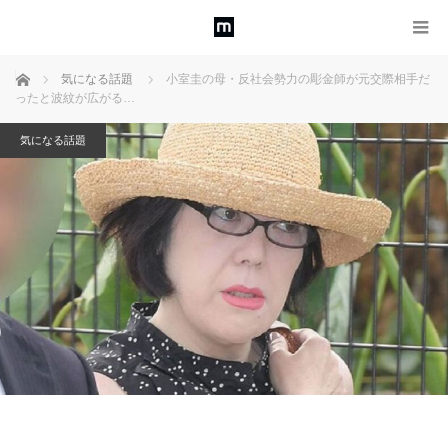
ホーム
気になる話題
小室圭の母・反社会勢力の彫金師が元交際相手だ
ったと波紋が広がる…
気になる話題