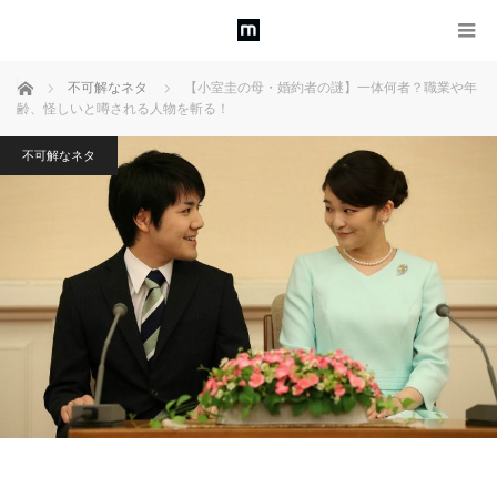
ホーム
不可解なネタ
【小室圭の母・婚約者の謎】一体何者？職業や年
齢、怪しいと噂される人物を斬る！
不可解なネタ