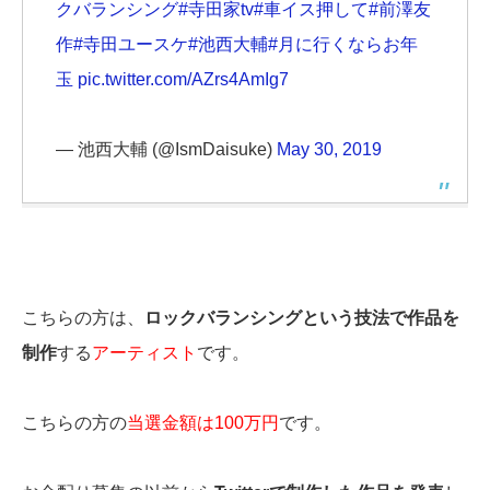
クバランシング
#寺田家tv
#車イス押して
#前澤友
作
#寺田ユースケ
#池西大輔
#月に行くならお年
玉
pic.twitter.com/AZrs4AmIg7
— 池西大輔 (@IsmDaisuke)
May 30, 2019
こちらの方は、
ロックバランシングという技法で作品を
制作
する
アーティスト
です。
こちらの方の
当選金額は100万円
です。