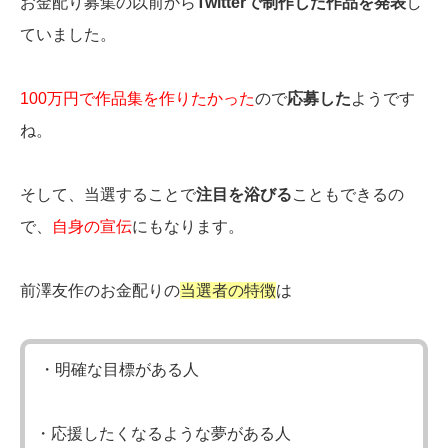
お金配り募集の以前から
Twitterで制作した作品を発表
し
ていました。
100万円で作品集を作りたかった
ので
応募した
ようです
ね。
そして、当選することで
注目を浴びる
こともできるの
で、
自身の宣伝
にもなります。
前澤友作のお金配りの
当選者の特徴
は
・明確な目標がある人
・応援したくなるような夢がある人