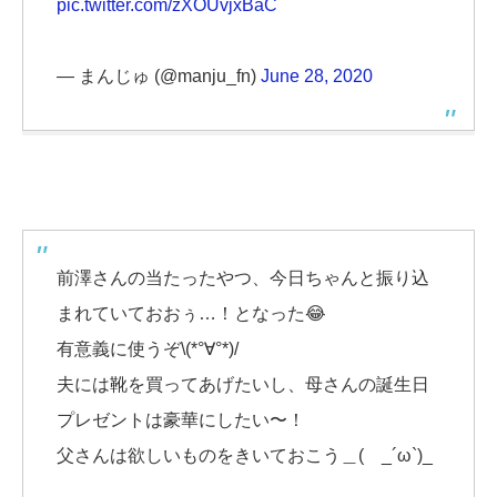
pic.twitter.com/zXOUvjxBaC
— まんじゅ (@manju_fn)
June 28, 2020
前澤さんの当たったやつ、今日ちゃんと振り込
まれていておおぅ…！となった😂
有意義に使うぞ\(*°∀°*)/
夫には靴を買ってあげたいし、母さんの誕生日
プレゼントは豪華にしたい〜！
父さんは欲しいものをきいておこう＿( _´ω`)_