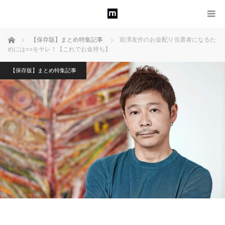
ホーム
【保存版】まとめ特集記事
前澤友作のお金配り当選者になるた
めには○○をヤレ！【これでお金持ち】
【保存版】まとめ特集記事