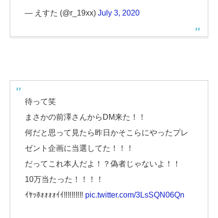
— えすた (@r_19xx)
July 3, 2020
待って笑
まさかの前澤さんからDM来た！！
何だと思って見たら昨日かそこらにやったプレ
ゼント企画に当選してた！！！
だってこれ本人だよ！？偽者じゃないよ！！
10万当たった！！！！
ｲﾔｯﾎｫｫｫｫｲｲ‼︎‼︎‼︎‼︎‼︎
pic.twitter.com/3LsSQN06Qn