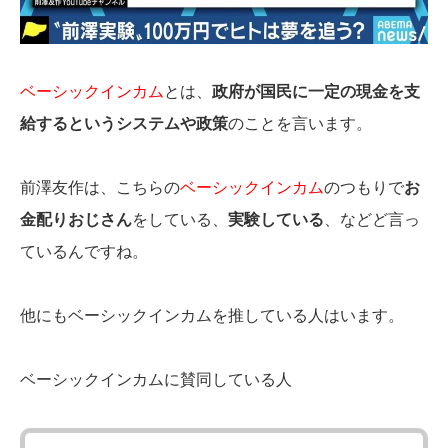
ベーシックインカム
とは、
政府が国民に一定の現金を支
給するというシステムや政策
のことを言います。
前澤友作は、こちらの
ベーシックインカム
のつもりで
お
金配りおじさん
をしている、
実験している
、などど言っ
ているんですね。
他にもベーシックインカムを推している人はいます。
ベーシックインカムに賛同している人