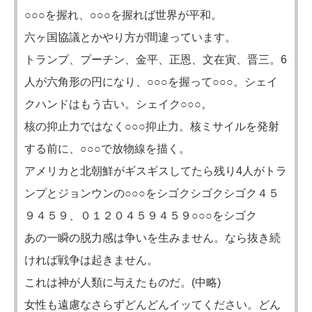
○○○を握れ、○○○を握れば世界が平和。
六ヶ国協議とかやり方が間違っています。
トランプ、プーチン、金平、正恩、文在寅、晋三。6
人が六角形の円になり、○○○を握って○○○。シェイ
クハンドはもう古い。シェイク○○○。
核の抑止力ではなく○○○抑止力。核ミサイルを発射
する前に、○○○で放物線を描く。
アメリカと北朝鮮がギスギスしてたら残り4人がトラ
ンプとジョンウンの○○○をシゴクシゴクシゴク４５
９４５９、０１２０４５９４５９○○○をシゴク
あの一瞬の脱力感は争いを生みません。なら抜き続
ければ戦争は起きません。
これは神が人類に与えたものだ。(中略)
女性も遠慮なさらずどんどんイッてください。どん