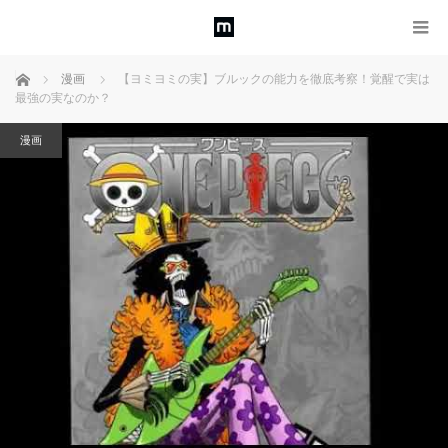
ホーム
漫画
【ヨミヨミの実】ブルックの能力を徹底考察！覚醒で実は
最強の実なのか？
漫画