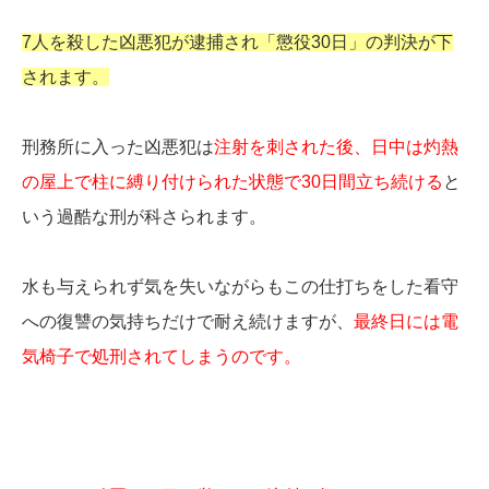
7人を殺した凶悪犯が逮捕され「懲役30日」の判決が下
されます。
刑務所に入った凶悪犯は
注射を刺された後、日中は灼熱
の屋上で柱に縛り付けられた状態で30日間立ち続ける
と
いう過酷な刑が科さられます。
水も与えられず気を失いながらもこの仕打ちをした看守
への復讐の気持ちだけで耐え続けますが、
最終日には電
気椅子で処刑されてしまうのです。