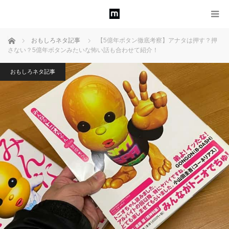
ホーム
おもしろネタ記事
【5億年ボタン徹底考察】アナタは押す？押
さない？5億年ボタンみたいな怖い話も合わせて紹介！
おもしろネタ記事