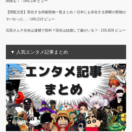
関係も！
- 169,136 ビュー
【閲覧注意】実在する特級呪物一覧まとめ！日本にも存在する禁断の呪物が
ヤバかった…
- 165,213 ビュー
石田さんチ光央は逮捕で前科？現在は結婚して嫁がいる？
- 155,829 ビュー
▼ 人気エンタメ記事まとめ