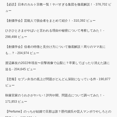
【必読】日本のカルト宗教一覧！ヤバすぎる集団を徹底解説！
- 376,702 ビ
ュー
【創価学会】芸能人で脱会者をまとめて紹介！
- 310,392 ビュー
ひさひとさまがやばいと言われる理由や秘密について考察してみた！
-
298,498 ビュー
【創価学会】信者の特徴と見分け方について徹底解説！周りのママ友に
も…？
- 204,974 ビュー
渡辺麻友の2022年現在〜目撃画像で山梨に？卒業してぱったり消えた謎に
迫る
- 204,645 ビュー
【悲報】セブン弁当の底上げ問題がどんどん深刻になっている件
- 190,877
ビュー
秋篠宮家のうわさがヤバい！評判や闇、問題点について調べてみた！
-
171,853 ビュー
【Perfume】のっちが結婚で旦那は誰？歴代彼氏や芸人マンボウやしろとの