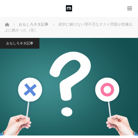
ホーム
おもしろネタ記事
絶対に解けない理不尽なテスト問題が想像以
上に酷かった（笑）
おもしろネタ記事