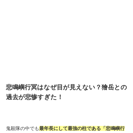
悲鳴嶼行冥はなぜ目が見えない？獪岳との
過去が悲惨すぎた！
鬼殺隊の中でも
最年長にして最強の柱である「悲鳴嶼行