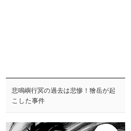
悲鳴嶼行冥の過去は悲惨！獪岳が起
こした事件