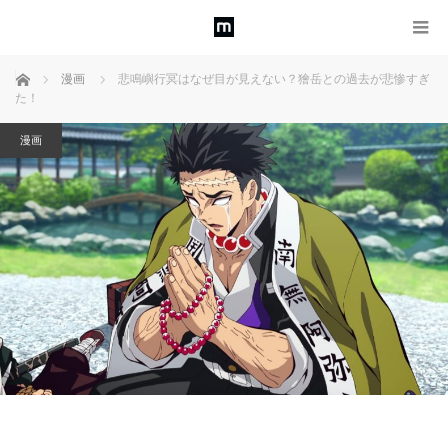
ホーム
漫画
悲鳴嶼行冥はなぜ目が見えない？獪岳との過去が悲惨すぎ
た！
漫画