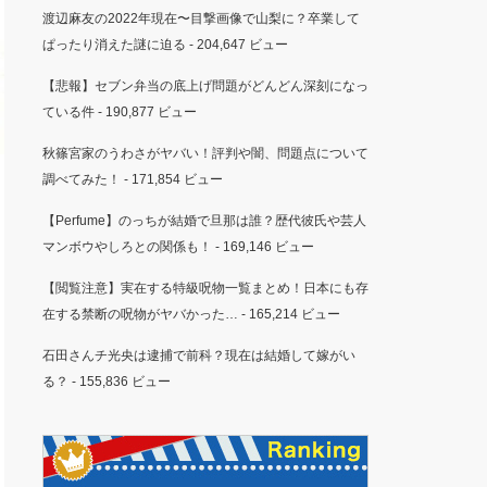
渡辺麻友の2022年現在〜目撃画像で山梨に？卒業して
ぱったり消えた謎に迫る
- 204,647 ビュー
【悲報】セブン弁当の底上げ問題がどんどん深刻になっ
ている件
- 190,877 ビュー
秋篠宮家のうわさがヤバい！評判や闇、問題点について
調べてみた！
- 171,854 ビュー
【Perfume】のっちが結婚で旦那は誰？歴代彼氏や芸人
マンボウやしろとの関係も！
- 169,146 ビュー
【閲覧注意】実在する特級呪物一覧まとめ！日本にも存
在する禁断の呪物がヤバかった…
- 165,214 ビュー
石田さんチ光央は逮捕で前科？現在は結婚して嫁がい
る？
- 155,836 ビュー