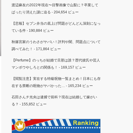
渡辺麻友の2022年現在〜目撃画像で山梨に？卒業して
ぱったり消えた謎に迫る
- 204,654 ビュー
【悲報】セブン弁当の底上げ問題がどんどん深刻になっ
ている件
- 190,884 ビュー
秋篠宮家のうわさがヤバい！評判や闇、問題点について
調べてみた！
- 171,864 ビュー
【Perfume】のっちが結婚で旦那は誰？歴代彼氏や芸人
マンボウやしろとの関係も！
- 169,157 ビュー
【閲覧注意】実在する特級呪物一覧まとめ！日本にも存
在する禁断の呪物がヤバかった…
- 165,234 ビュー
石田さんチ光央は逮捕で前科？現在は結婚して嫁がい
る？
- 155,852 ビュー