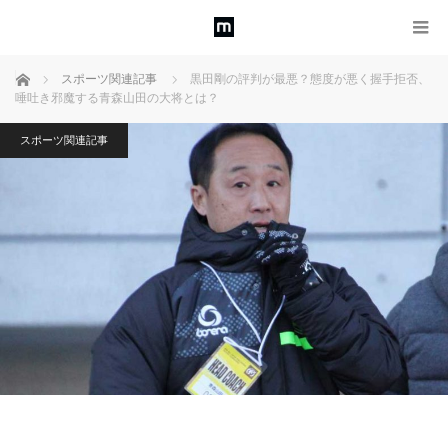
ホーム
スポーツ関連記事
黒田剛の評判が最悪？態度が悪く握手拒否、
唾吐き邪魔する青森山田の大将とは？
スポーツ関連記事