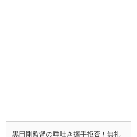
黒田剛監督の唾吐き握手拒否！無礼