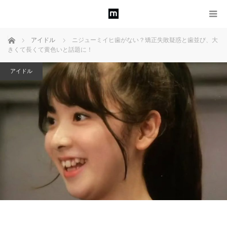
ホーム
アイドル
ニジューミイヒ歯がない？矯正失敗疑惑と歯並び、大
きくて長くて黄色いと話題に！
アイドル