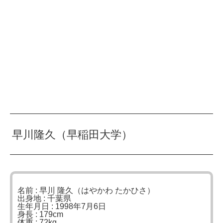
早川隆久（早稲田大学）
名前 : 早川 隆久（はやかわ たかひさ）
出身地 : 千葉県
生年月日 : 1998年7月6日
身長 : 179cm
体重 : 72kg