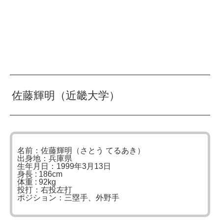
佐藤輝明（近畿大学）
名前：佐藤輝明（さとう てるあき）
出身地：兵庫県
生年月日：1999年3月13日
身長 : 186cm
体重 : 92kg
投打：右投左打
ポジション：三塁手、外野手