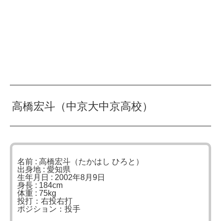
高橋宏斗（中京大中京高校）
名前 : 高橋宏斗（たかはし ひろと）
出身地 : 愛知県
生年月日 : 2002年8月9日
身長 : 184cm
体重 : 75kg
投打：右投右打
ポジション：投手