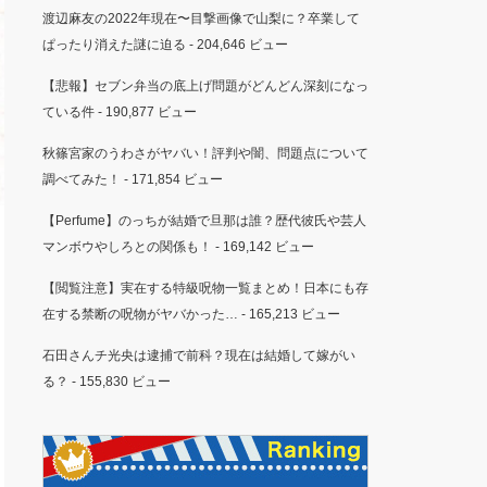
渡辺麻友の2022年現在〜目撃画像で山梨に？卒業して
ぱったり消えた謎に迫る
- 204,646 ビュー
【悲報】セブン弁当の底上げ問題がどんどん深刻になっ
ている件
- 190,877 ビュー
秋篠宮家のうわさがヤバい！評判や闇、問題点について
調べてみた！
- 171,854 ビュー
【Perfume】のっちが結婚で旦那は誰？歴代彼氏や芸人
マンボウやしろとの関係も！
- 169,142 ビュー
【閲覧注意】実在する特級呪物一覧まとめ！日本にも存
在する禁断の呪物がヤバかった…
- 165,213 ビュー
石田さんチ光央は逮捕で前科？現在は結婚して嫁がい
る？
- 155,830 ビュー