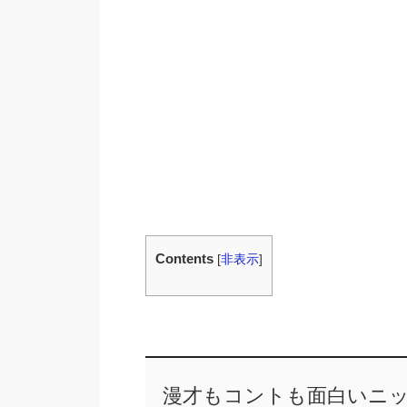
Contents
[
非表示
]
漫才もコントも面白いニ