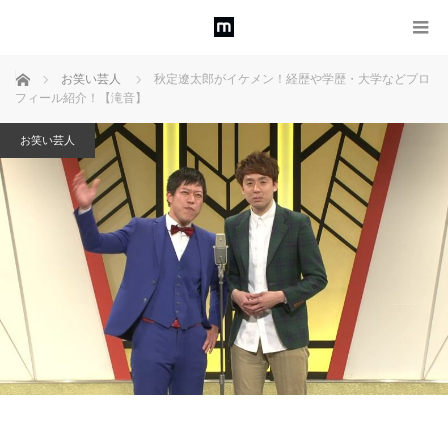
ホーム
お笑い芸人
秋定遼太郎がイケメン！経歴や学歴・大学などプロ
フィール紹介！【滝音】
お笑い芸人