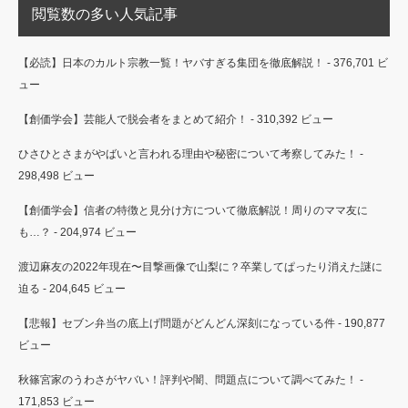
閲覧数の多い人気記事
【必読】日本のカルト宗教一覧！ヤバすぎる集団を徹底解説！
- 376,701 ビ
ュー
【創価学会】芸能人で脱会者をまとめて紹介！
- 310,392 ビュー
ひさひとさまがやばいと言われる理由や秘密について考察してみた！
-
298,498 ビュー
【創価学会】信者の特徴と見分け方について徹底解説！周りのママ友に
も…？
- 204,974 ビュー
渡辺麻友の2022年現在〜目撃画像で山梨に？卒業してぱったり消えた謎に
迫る
- 204,645 ビュー
【悲報】セブン弁当の底上げ問題がどんどん深刻になっている件
- 190,877
ビュー
秋篠宮家のうわさがヤバい！評判や闇、問題点について調べてみた！
-
171,853 ビュー