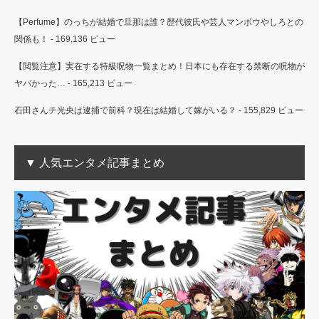
【Perfume】のっちが結婚で旦那は誰？歴代彼氏や芸人マンボウやしろとの
関係も！
- 169,136 ビュー
【閲覧注意】実在する特級呪物一覧まとめ！日本にも存在する禁断の呪物が
ヤバかった…
- 165,213 ビュー
石田さんチ光央は逮捕で前科？現在は結婚して嫁がいる？
- 155,829 ビュー
▼ 人気エンタメ記事まとめ