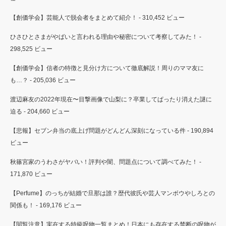
【創価学会】芸能人で脱会者をまとめて紹介！
- 310,452 ビュー
ひさひとさまがやばいと言われる理由や秘密について考察してみた！
-
298,525 ビュー
【創価学会】信者の特徴と見分け方について徹底解説！周りのママ友に
も…？
- 205,036 ビュー
渡辺麻友の2022年現在〜目撃画像で山梨に？卒業してぱったり消えた謎に
迫る
- 204,660 ビュー
【悲報】セブン弁当の底上げ問題がどんどん深刻になっている件
- 190,894
ビュー
秋篠宮家のうわさがヤバい！評判や闇、問題点について調べてみた！
-
171,870 ビュー
【Perfume】のっちが結婚で旦那は誰？歴代彼氏や芸人マンボウやしろとの
関係も！
- 169,176 ビュー
【閲覧注意】実在する特級呪物一覧まとめ！日本にも存在する禁断の呪物が