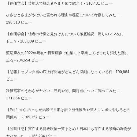
【創価学会】芸能人で脱会者をまとめて紹介！
- 310,431 ビュー
ひさひとさまがやばいと言われる理由や秘密について考察してみた！
-
298,510 ビュー
【創価学会】信者の特徴と見分け方について徹底解説！周りのママ友に
も…？
- 205,009 ビュー
渡辺麻友の2022年現在〜目撃画像で山梨に？卒業してぱったり消えた謎に
迫る
- 204,654 ビュー
【悲報】セブン弁当の底上げ問題がどんどん深刻になっている件
- 190,884
ビュー
秋篠宮家のうわさがヤバい！評判や闇、問題点について調べてみた！
-
171,864 ビュー
【Perfume】のっちが結婚で旦那は誰？歴代彼氏や芸人マンボウやしろとの
関係も！
- 169,157 ビュー
【閲覧注意】実在する特級呪物一覧まとめ！日本にも存在する禁断の呪物が
ヤバかった…
- 165,234 ビュー