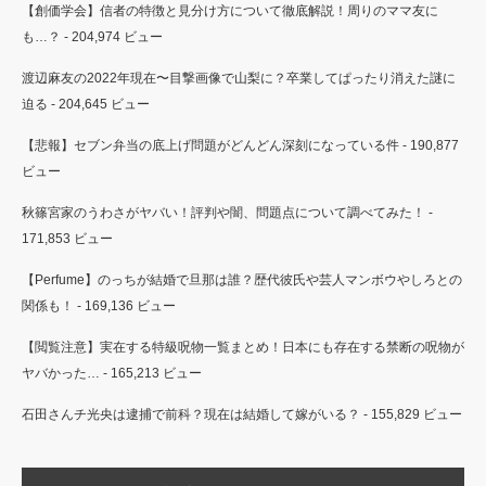
【創価学会】信者の特徴と見分け方について徹底解説！周りのママ友に
も…？
- 204,974 ビュー
渡辺麻友の2022年現在〜目撃画像で山梨に？卒業してぱったり消えた謎に
迫る
- 204,645 ビュー
【悲報】セブン弁当の底上げ問題がどんどん深刻になっている件
- 190,877
ビュー
秋篠宮家のうわさがヤバい！評判や闇、問題点について調べてみた！
-
171,853 ビュー
【Perfume】のっちが結婚で旦那は誰？歴代彼氏や芸人マンボウやしろとの
関係も！
- 169,136 ビュー
【閲覧注意】実在する特級呪物一覧まとめ！日本にも存在する禁断の呪物が
ヤバかった…
- 165,213 ビュー
石田さんチ光央は逮捕で前科？現在は結婚して嫁がいる？
- 155,829 ビュー