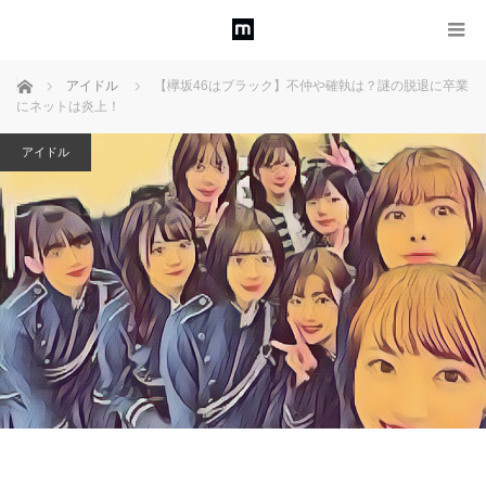
ホーム
アイドル
【欅坂46はブラック】不仲や確執は？謎の脱退に卒業
にネットは炎上！
アイドル