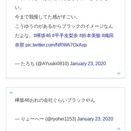
い。
今まで我慢してた感がすごい。
こうゆうのがあるからブラックのイメージなん
だよな。
#欅坂46
#平手友梨奈
#鈴本美愉
#織田
奈那
pic.twitter.com/NRWA7OxAxp
— たろち (@AYuuki0810)
January 23, 2020
欅坂46おれの会社ぐらいブラックやん
— りょーへー (@ryohei1153)
January 23, 2020