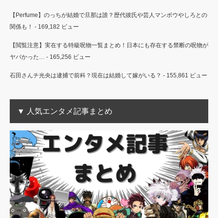
【Perfume】のっちが結婚で旦那は誰？歴代彼氏や芸人マンボウやしろとの
関係も！
- 169,182 ビュー
【閲覧注意】実在する特級呪物一覧まとめ！日本にも存在する禁断の呪物が
ヤバかった…
- 165,256 ビュー
石田さんチ光央は逮捕で前科？現在は結婚して嫁がいる？
- 155,861 ビュー
▼ 人気エンタメ記事まとめ