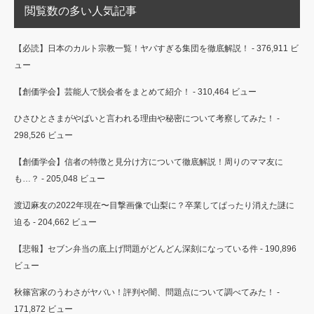
閲覧数の多い人気記事
【必読】日本のカルト宗教一覧！ヤバすぎる集団を徹底解説！
- 376,911 ビ
ュー
【創価学会】芸能人で脱会者をまとめて紹介！
- 310,464 ビュー
ひさひとさまがやばいと言われる理由や秘密について考察してみた！
-
298,526 ビュー
【創価学会】信者の特徴と見分け方について徹底解説！周りのママ友に
も…？
- 205,048 ビュー
渡辺麻友の2022年現在〜目撃画像で山梨に？卒業してぱったり消えた謎に
迫る
- 204,662 ビュー
【悲報】セブン弁当の底上げ問題がどんどん深刻になっている件
- 190,896
ビュー
秋篠宮家のうわさがヤバい！評判や闇、問題点について調べてみた！
-
171,872 ビュー