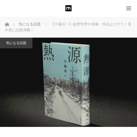
ホーム
気になる話題
【川越宗一】経歴学歴や画像、作品はコチラ！直
木賞に話題沸騰！
気になる話題