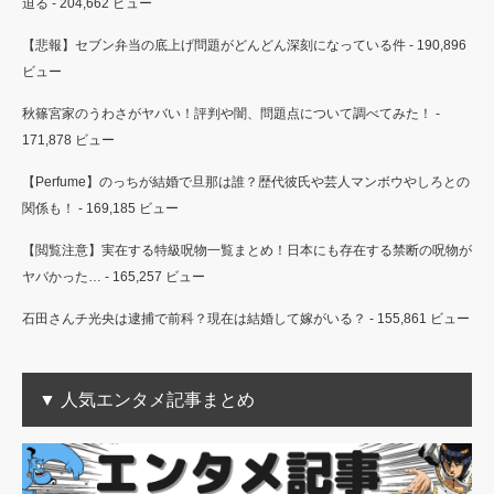
迫る
- 204,662 ビュー
【悲報】セブン弁当の底上げ問題がどんどん深刻になっている件
- 190,896
ビュー
秋篠宮家のうわさがヤバい！評判や闇、問題点について調べてみた！
-
171,878 ビュー
【Perfume】のっちが結婚で旦那は誰？歴代彼氏や芸人マンボウやしろとの
関係も！
- 169,185 ビュー
【閲覧注意】実在する特級呪物一覧まとめ！日本にも存在する禁断の呪物が
ヤバかった…
- 165,257 ビュー
石田さんチ光央は逮捕で前科？現在は結婚して嫁がいる？
- 155,861 ビュー
▼ 人気エンタメ記事まとめ