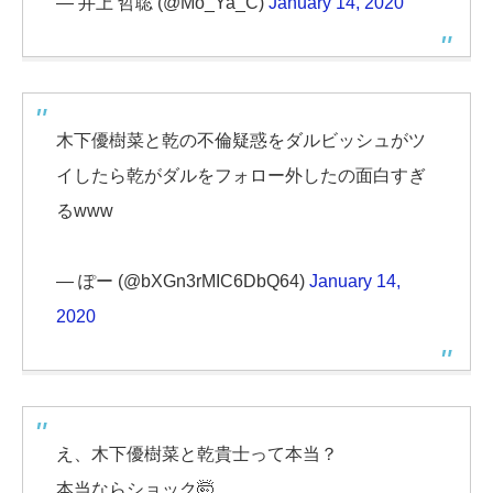
— 井上 哲聡 (@Mo_Ya_C)
January 14, 2020
木下優樹菜と乾の不倫疑惑をダルビッシュがツ
イしたら乾がダルをフォロー外したの面白すぎ
るwww
— ぽー (@bXGn3rMIC6DbQ64)
January 14,
2020
え、木下優樹菜と乾貴士って本当？
本当ならショック🤯