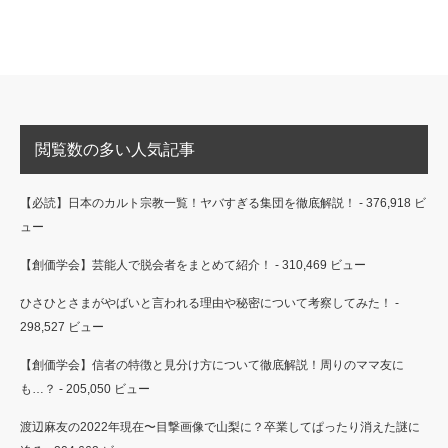
閲覧数の多い人気記事
【必読】日本のカルト宗教一覧！ヤバすぎる集団を徹底解説！
- 376,918 ビ
ュー
【創価学会】芸能人で脱会者をまとめて紹介！
- 310,469 ビュー
ひさひとさまがやばいと言われる理由や秘密について考察してみた！
-
298,527 ビュー
【創価学会】信者の特徴と見分け方について徹底解説！周りのママ友に
も…？
- 205,050 ビュー
渡辺麻友の2022年現在〜目撃画像で山梨に？卒業してぱったり消えた謎に