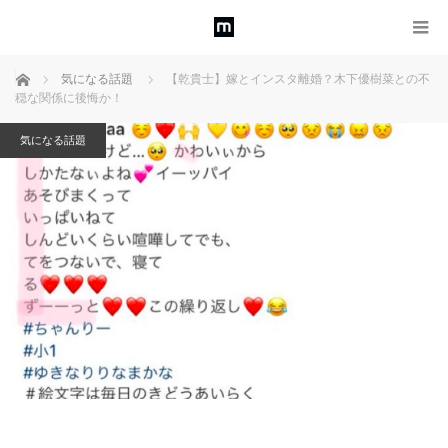
ホーム
気になる話題
【乾貴士】嫁とインスタ離婚？木下優樹菜との不
穏な関係に後悔か！
気になる話題