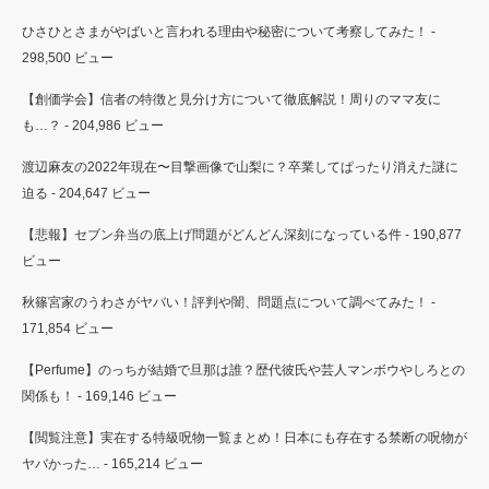
ひさひとさまがやばいと言われる理由や秘密について考察してみた！
-
298,500 ビュー
【創価学会】信者の特徴と見分け方について徹底解説！周りのママ友に
も…？
- 204,986 ビュー
渡辺麻友の2022年現在〜目撃画像で山梨に？卒業してぱったり消えた謎に
迫る
- 204,647 ビュー
【悲報】セブン弁当の底上げ問題がどんどん深刻になっている件
- 190,877
ビュー
秋篠宮家のうわさがヤバい！評判や闇、問題点について調べてみた！
-
171,854 ビュー
【Perfume】のっちが結婚で旦那は誰？歴代彼氏や芸人マンボウやしろとの
関係も！
- 169,146 ビュー
【閲覧注意】実在する特級呪物一覧まとめ！日本にも存在する禁断の呪物が
ヤバかった…
- 165,214 ビュー