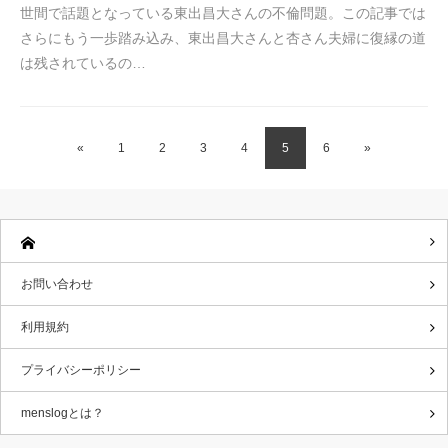
世間で話題となっている東出昌大さんの不倫問題。この記事では
さらにもう一歩踏み込み、東出昌大さんと杏さん夫婦に復縁の道
は残されているの…
«
1
2
3
4
5
6
»
お問い合わせ
利用規約
プライバシーポリシー
menslogとは？