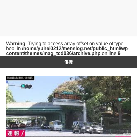
Warning
: Trying to access array offset on value of type
bool in
/home/yuhei0212/menslog.net/public_html/wp-
content/themes/mag_tcd036/archive.php
on line
9
俳優