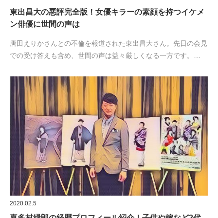
東出昌大の悪評完全版！女優キラーの素顔を持つイケメ
ン俳優に世間の声は
唐田えりかさんとの不倫を報道された東出昌大さん。先日の会見
での受け答えも含め、世間の声は益々厳しくなる一方です。…
2020.02.5
喜多村緑郎の経歴プロフィール紹介！子供や嫁など2代