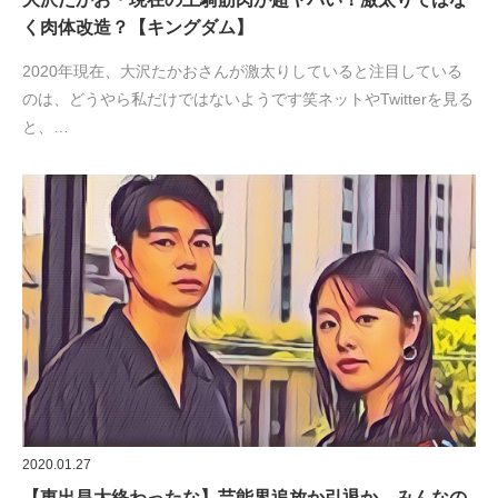
く肉体改造？【キングダム】
2020年現在、大沢たかおさんが激太りしていると注目している
のは、どうやら私だけではないようです笑ネットやTwitterを見る
と、…
2020.01.27
【東出昌大終わったな】芸能界追放か引退か、みんなの