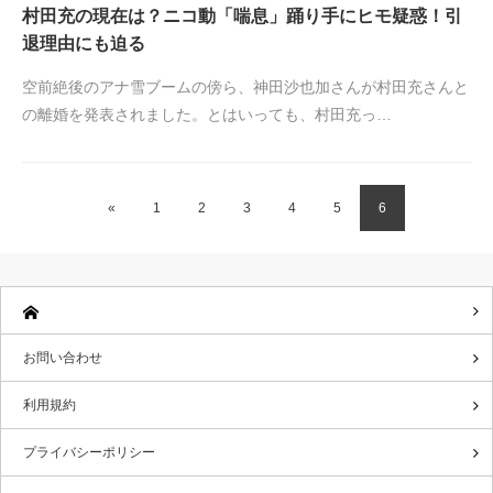
村田充の現在は？ニコ動「喘息」踊り手にヒモ疑惑！引
退理由にも迫る
空前絶後のアナ雪ブームの傍ら、神田沙也加さんが村田充さんと
の離婚を発表されました。とはいっても、村田充っ…
«
1
2
3
4
5
6
お問い合わせ
利用規約
プライバシーポリシー