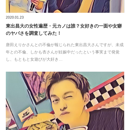
2020.01.23
東出昌大の女性遍歴・元カノは誰？女好きの一面や女癖
のヤバさを調査してみた！
唐田えりかさんとの不倫が報じられた東出昌大さんですが、未成
年との不倫、しかも杏さんが妊娠中だったという事実まで発覚
し、もともと女遊びが大好き…