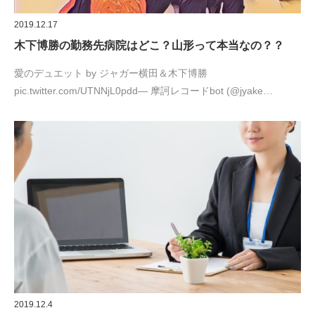
2019.12.17
木下博勝の勤務先病院はどこ？山形って本当なの？？
愛のデュエット by ジャガー横田＆木下博勝
pic.twitter.com/UTNNjL0pdd— 摩訶レコードbot (@jyake…
2019.12.4