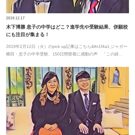
2019.12.17
木下博勝 息子の中学はどこ？進学先や受験結果、併願校
にも注目が集まる！
2019年2月12日（火）のpick up記事はこちら&#x1f4a1;ジャガー
横田・息子の中学受験、150日間密着に感動の声 「この経…