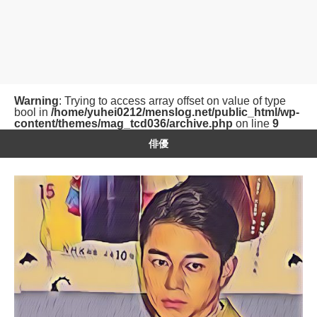
Warning
: Trying to access array offset on value of type
bool in
/home/yuhei0212/menslog.net/public_html/wp-
content/themes/mag_tcd036/archive.php
on line
9
俳優