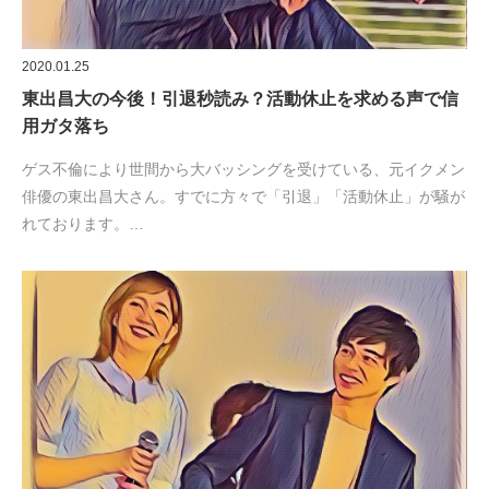
2020.01.25
東出昌大の今後！引退秒読み？活動休止を求める声で信
用ガタ落ち
ゲス不倫により世間から大バッシングを受けている、元イクメン
俳優の東出昌大さん。すでに方々で「引退」「活動休止」が騒が
れております。…