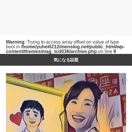
Warning
: Trying to access array offset on value of type
bool in
/home/yuhei0212/menslog.net/public_html/wp-
content/themes/mag_tcd036/archive.php
on line
9
気になる話題