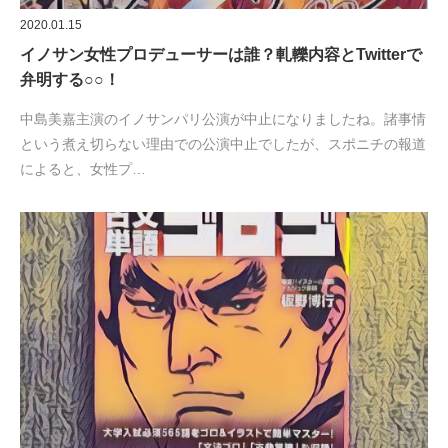
2020.01.15
イノサン女性プロデューサーは誰？軋轢内容とTwitterで
弁明する○○！
中島美嘉主演のイノサンパリ公演が中止になりましたね。諸事情
という煮え切らない理由での公演中止でしたが、スポニチの報道
によると、女性プ…