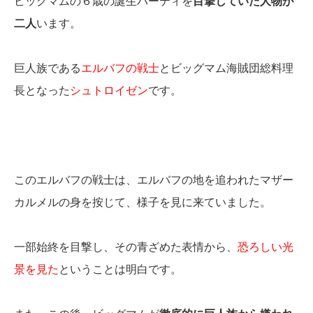
ビッグマムの６歳の誕生パーティを
目撃していた人物が
二人
います。
巨人族である
エルバフの戦士
とビッグマム海賊団総料理
長となった
シュトロイゼン
です。
このエルバフの戦士は、エルバフの地を追われたマザー
カルメルの身を按じて、様子を見に来ていました。
一部始終を目撃し、その青ざめた表情から、
恐ろしい光
景を見た
ということは明白です。