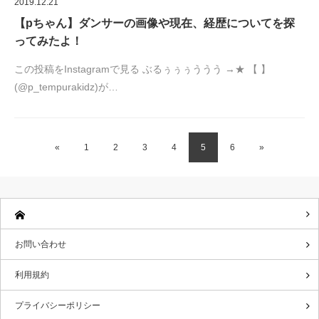
2019.12.21
【pちゃん】ダンサーの画像や現在、経歴についてを探
ってみたよ！
この投稿をInstagramで見る ぶるぅぅぅううう →★ 【 】
(@p_tempurakidz)が…
«
1
2
3
4
5
6
»
お問い合わせ
利用規約
プライバシーポリシー