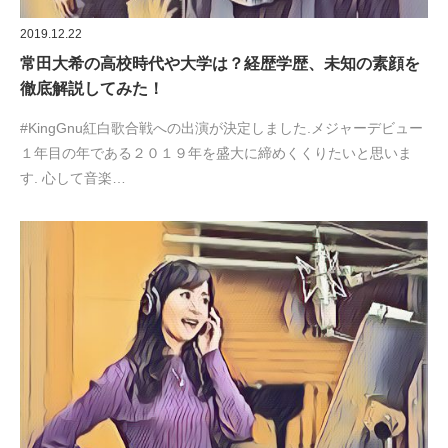
2019.12.22
常田大希の高校時代や大学は？経歴学歴、未知の素顔を
徹底解説してみた！
#KingGnuㅤ紅白歌合戦への出演が決定しました.メジャーデビュー
１年目の年である２０１９年を盛大に締めくくりたいと思いま
す. 心して音楽…