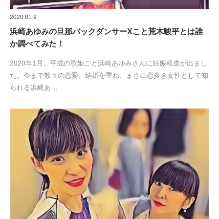
2020.01.9
浜崎あゆみの旦那バックダンサーXこと荒木駿平とは誰
か調べてみた！
2020年1月、平成の歌姫こと浜崎あゆみさんに妊娠報道が出まし
た。今まで数々の恋愛、結婚を重ね、まさに恋多き女性として知
られる浜崎あ…