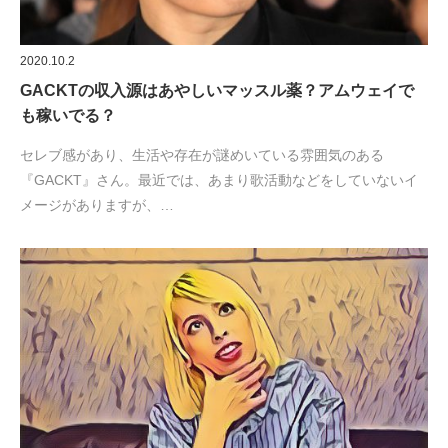
2020.10.2
GACKTの収入源はあやしいマッスル薬？アムウェイで
も稼いでる？
セレブ感があり、生活や存在が謎めいている雰囲気のある
『GACKT』さん。最近では、あまり歌活動などをしていないイ
メージがありますが、…