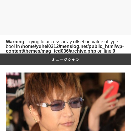
Warning
: Trying to access array offset on value of type
bool in
/home/yuhei0212/menslog.net/public_html/wp-
content/themes/mag_tcd036/archive.php
on line
9
ミュージシャン