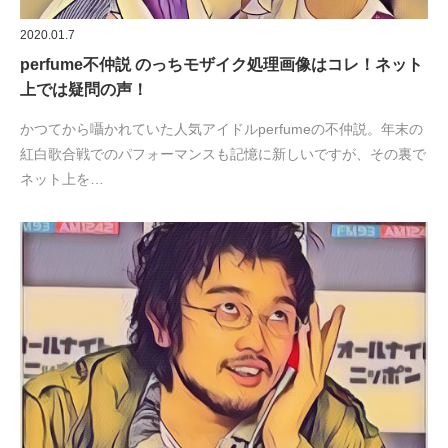
2020.01.7
perfume不仲説 のっちモザイク処理画像はコレ！ネット
上では疑問の声！
かつてから囁かれていた人気アイドルperfumeの不仲説。年末の
紅白歌合戦でのパフォーマンスも記憶に新しいですが、その裏で
ネット上を…