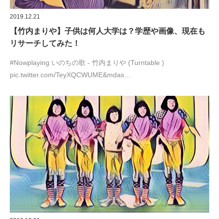
2019.12.21
【竹内まりや】子供は何人大学は？学歴や画像、現在も
リサーチしてみた！
#Nowplaying いのちの歌 - 竹内まりや (Turntable )
pic.twitter.com/TeyXQCWUME&mdas…