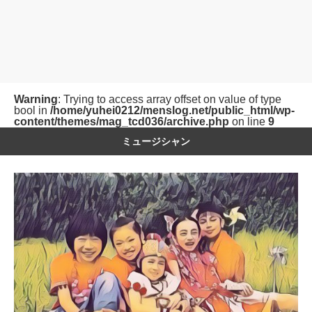
Warning
: Trying to access array offset on value of type
bool in
/home/yuhei0212/menslog.net/public_html/wp-
content/themes/mag_tcd036/archive.php
on line
9
ミュージシャン