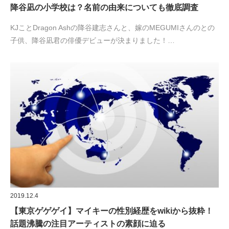
降谷凪の小学校は？名前の由来についても徹底調査
KJことDragon Ashの降谷建志さんと、嫁のMEGUMIさんのとの
子供、降谷凪君の俳優デビューが決まりました！…
2019.12.4
【東京ゲゲゲイ】マイキーの性別経歴をwikiから抜粋！
話題沸騰の注目アーティストの素顔に迫る