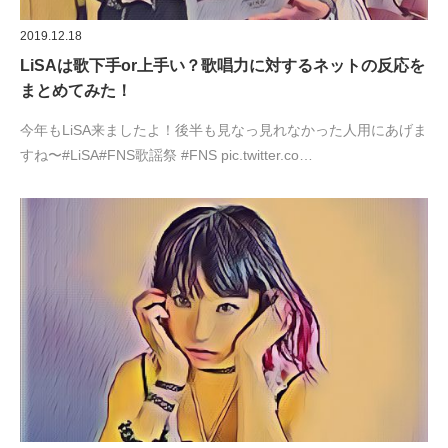
2019.12.18
LiSAは歌下手or上手い？歌唱力に対するネットの反応を
まとめてみた！
今年もLiSA来ましたよ！後半も見なっ見れなかった人用にあげま
すね〜#LiSA#FNS歌謡祭 #FNS pic.twitter.co…