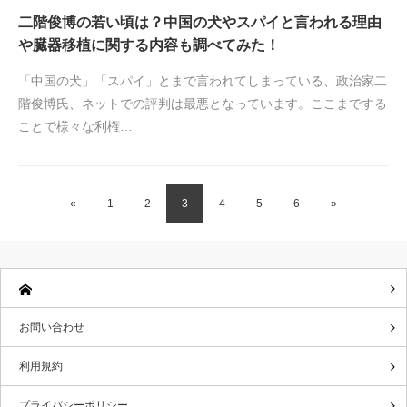
二階俊博の若い頃は？中国の犬やスパイと言われる理由
や臓器移植に関する内容も調べてみた！
「中国の犬」「スパイ」とまで言われてしまっている、政治家二
階俊博氏、ネットでの評判は最悪となっています。ここまでする
ことで様々な利権…
«
1
2
3
4
5
6
»
お問い合わせ
利用規約
プライバシーポリシー