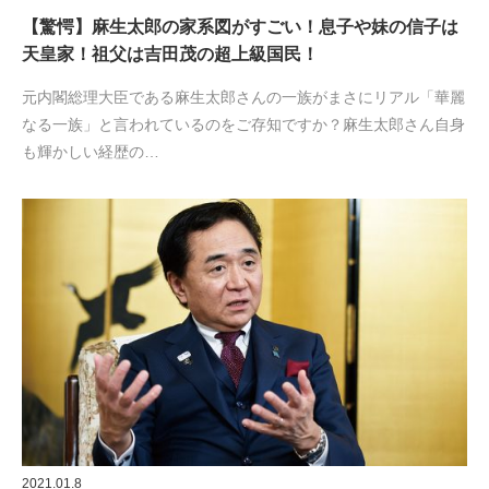
【驚愕】麻生太郎の家系図がすごい！息子や妹の信子は
天皇家！祖父は吉田茂の超上級国民！
元内閣総理大臣である麻生太郎さんの一族がまさにリアル「華麗
なる一族」と言われているのをご存知ですか？麻生太郎さん自身
も輝かしい経歴の…
2021.01.8