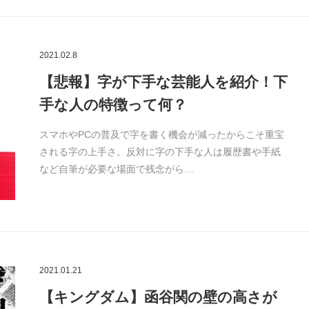
2021.02.8
【悲報】字が下手な芸能人を紹介！下
手な人の特徴って何？
スマホやPCの普及で字を書く機会が減ったからこそ重宝
される字の上手さ。反対に字の下手な人は履歴書や手紙
など自筆が必要な場面で残念がら…
2021.01.21
【キングダム】函谷関の壁の高さが