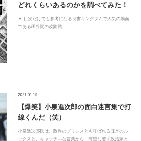
どれくらいあるのかを調べてみた！
▼ 目次だけでも参考になる良書キングダムで人気の場面
である函谷関の攻防戦。…
2021.01.19
【爆笑】小泉進次郎の面白迷言集で打
線くんだ（笑）
小泉進次郎氏は、政界のプリンスとも呼ばれるほどのル
ックスと、キャッチ―な言葉から、有望な若手政治家と