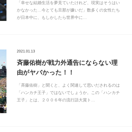
「幸せな結婚生活を夢見ていたけれど、現実はそうはい
かなかった…今とても旦那が嫌いだ」数多くの女性たち
が日本中に、もしかしたら世界中に…
2021.01.13
斉藤佑樹が戦力外通告にならない理
由がヤバかった！！
「斉藤佑樹」と聞くと、よく関連して思いだされるのは
「ハンカチ王子」ではないでしょうか。この「ハンカチ
王子」とは、２００６年の流行語大賞ト…