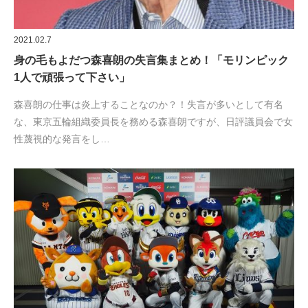
2021.02.7
身の毛もよだつ森喜朗の失言集まとめ！「モリンピック
1人で頑張って下さい」
森喜朗の仕事は炎上することなのか？！失言が多いとして有名
な、東京五輪組織委員長を務める森喜朗ですが、日評議員会で女
性蔑視的な発言をし…