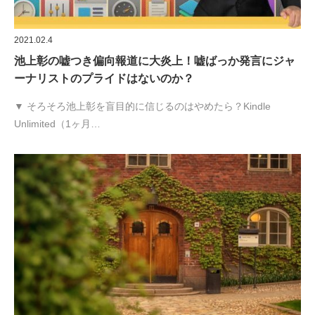
2021.02.4
池上彰の嘘つき偏向報道に大炎上！嘘ばっか発言にジャ
ーナリストのプライドはないのか？
▼ そろそろ池上彰を盲目的に信じるのはやめたら？Kindle
Unlimited（1ヶ月…